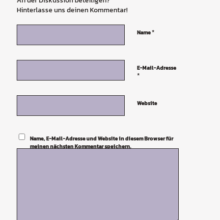
An der Diskussion beteiligen?
Hinterlasse uns deinen Kommentar!
*
Name
E-Mail-Adresse
*
Website
Name, E-Mail-Adresse und Website in diesem Browser für
meinen nächsten Kommentar speichern.