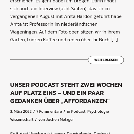
erschienen. Es geht dabei um Drogen. Darin findet
sich auch ein Interview (acht Seiten), das ich im
vergangenen August mit Anita Hardon geführt habe.
Anita ist Professorin im niederländischen
Wageningen. Auf dem Foto oben sitzen wir in ihrem
Garten, trinken Kaffee und reden über ihr Buch. […]
WEITERLESEN
UNSER PODCAST STEHT ZWEI WOCHEN
AUF PLATZ EINS – UND EIN PAAR
GEDANKEN ÜBER „AFFORDANZEN“
/
/
3. März 2022
7 Kommentare
in
Podcast
,
Psychologie
,
/
Wissenschaft
von
Jochen Metzger
Seit drei Wochen ist unser Psychologie-Podcast