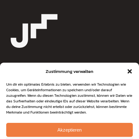
Zustimmung verwalten
Jochen Metzger
Um dir ein optimales Erlebnis zu bieten, verwenden wir Technologien wie
Cookies, um Geräteinformationen zu speichern und/oder darauf
Journalist & Coach
zuzugreifen. Wenn du diesen Technologien zustimmst, können wir Daten wie
Wolsteinkamp 3
das Surfverhalten oder eindeutige IDs auf dieser Website verarbeiten. Wenn
22607 Hamburg
du deine Zustimmung nicht erteilst oder zurückziehst, können bestimmte
Merkmale und Funktionen beeinträchtigt werden.
Tel
+49 176 820 40 449
coaching@jochen-metzger.de
Akzeptieren