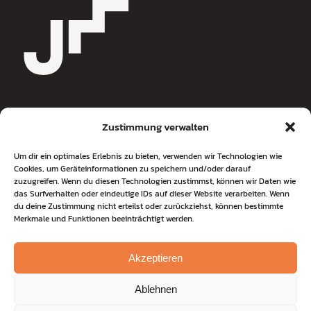
Zustimmung verwalten
Jochen Metzger
Um dir ein optimales Erlebnis zu bieten, verwenden wir Technologien wie
Cookies, um Geräteinformationen zu speichern und/oder darauf
Journalist & Coach
zuzugreifen. Wenn du diesen Technologien zustimmst, können wir Daten wie
Wolsteinkamp 3
das Surfverhalten oder eindeutige IDs auf dieser Website verarbeiten. Wenn
du deine Zustimmung nicht erteilst oder zurückziehst, können bestimmte
22607 Hamburg
Merkmale und Funktionen beeinträchtigt werden.
Tel
+49 176 820 40 449
coaching@jochen-metzger.de
Akzeptieren
Ablehnen
© 2025 Jochen Metzger |
Impressum
|
Datenschutz