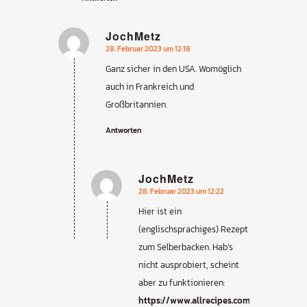
JochMetz
28. Februar 2023 um 12:18
sagte:
Ganz sicher in den USA. Womöglich
auch in Frankreich und
Großbritannien.
Antworten
JochMetz
28. Februar 2023 um 12:22
sagte:
Hier ist ein
(englischsprachiges) Rezept
zum Selberbacken. Hab’s
nicht ausprobiert, scheint
aber zu funktionieren:
https://www.allrecipes.com/recipe/7047/