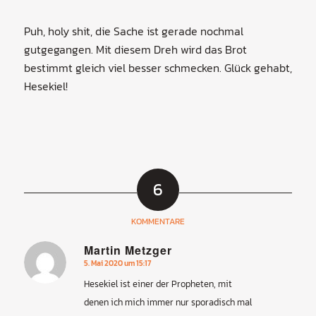
Puh, holy shit, die Sache ist gerade nochmal
gutgegangen. Mit diesem Dreh wird das Brot
bestimmt gleich viel besser schmecken. Glück gehabt,
Hesekiel!
6
KOMMENTARE
Martin Metzger
5. Mai 2020 um 15:17
sagte:
Hesekiel ist einer der Propheten, mit
denen ich mich immer nur sporadisch mal