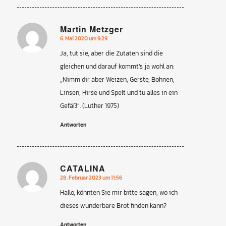
Martin Metzger
6. Mai 2020 um 9:29
sagte:
Ja, tut sie, aber die Zutaten sind die
gleichen und darauf kommt’s ja wohl an:
„Nimm dir aber Weizen, Gerste, Bohnen,
Linsen, Hirse und Spelt und tu alles in ein
Gefäß“. (Luther 1975)
Antworten
CATALINA
28. Februar 2023 um 11:56
sagte:
Hallo, könnten Sie mir bitte sagen, wo ich
dieses wunderbare Brot finden kann?
Antworten