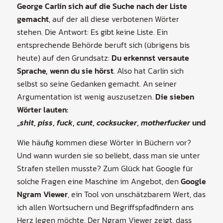
George Carlin sich auf die Suche nach der Liste
gemacht
, auf der all diese verbotenen Wörter
stehen. Die Antwort: Es gibt keine Liste. Ein
entsprechende Behörde beruft sich (übrigens bis
heute) auf den Grundsatz:
Du erkennst versaute
Sprache, wenn du sie hörst
. Also hat Carlin sich
selbst so seine Gedanken gemacht. An seiner
Argumentation ist wenig auszusetzen.
Die sieben
Wörter lauten:
„
shit
,
piss
,
fuck
,
cunt
,
cocksucker
,
motherfucker
und
tits
.
Wie häufig kommen diese Wörter in Büchern vor?
Und wann wurden sie so beliebt, dass man sie unter
Strafen stellen musste? Zum Glück hat Google für
solche Fragen eine Maschine im Angebot, den
Google
Ngram Viewer
, ein Tool von unschätzbarem Wert, das
ich allen Wortsuchern und Begriffspfadfindern ans
Herz legen möchte. Der Ngram Viewer zeigt, dass