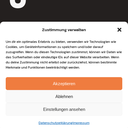
Zustimmung verwalten
Jochen Metzger
Um dir ein optimales Erlebnis zu bieten, verwenden wir Technologien wie
Cookies, um Geräteinformationen zu speichern und/oder darauf
Journalist & Coach
zuzugreifen. Wenn du diesen Technologien zustimmst, können wir Daten wie
Wolsteinkamp 3
das Surfverhalten oder eindeutige IDs auf dieser Website verarbeiten. Wenn
du deine Zustimmung nicht erteilst oder zurückziehst, können bestimmte
22607 Hamburg
Merkmale und Funktionen beeinträchtigt werden.
Tel
+49 176 820 40 449
coaching@jochen-metzger.de
Akzeptieren
Ablehnen
© 2025 Jochen Metzger |
Impressum
|
Datenschutz
Einstellungen ansehen
Datenschutzerklärung
Impressum